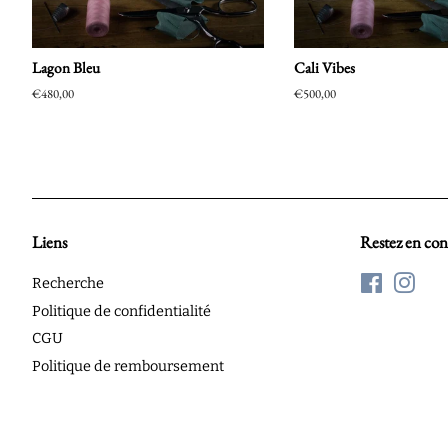
Lagon Bleu
Cali Vibes
Prix
€480,00
Prix
€500,00
régulier
régulier
Liens
Restez en con
Recherche
Facebook
Inst
Politique de confidentialité
CGU
Politique de remboursement