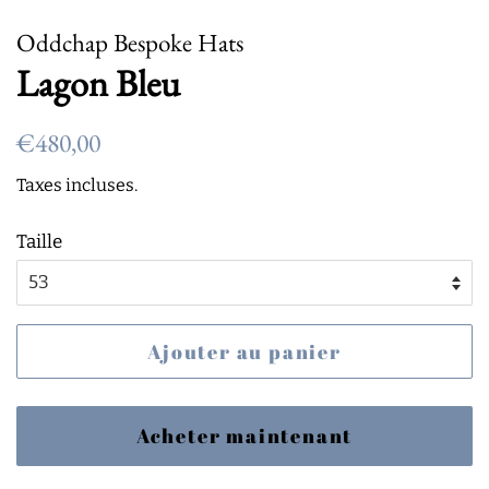
Oddchap Bespoke Hats
Lagon Bleu
Prix
Prix
€480,00
régulier
réduit
Taxes incluses.
Taille
Ajouter au panier
Acheter maintenant